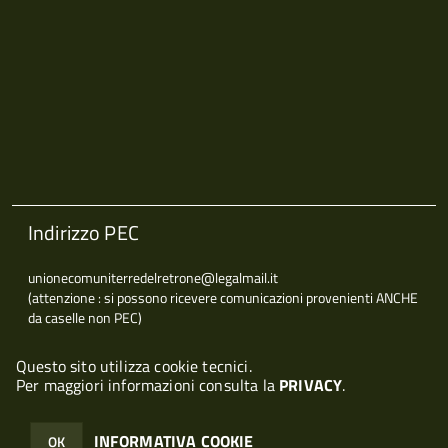
Indirizzo PEC
unionecomuniterredelretrone@legalmail.it
(attenzione : si possono ricevere comunicazioni provenienti ANCHE
da caselle non PEC)
Questo sito utilizza cookie tecnici.
Per maggiori informazioni consulta la
PRIVACY
.
© 2026 Halley Informatica. Tutti i diritti riservati. Halley EG 041440.
Note legali
-
Privacy
INFORMATIVA COOKIE
OK